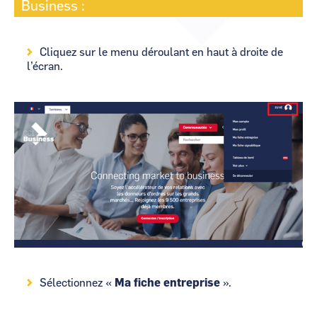
Business :
CCI Business
CCI Business
Occitanie
Occitanie
CCI Business
Cliquez sur le menu déroulant en haut à droite de
CCI Business
Pays de la Loire
Pays de la Loire
l’écran.
Image
Sélectionnez «
Ma fiche entreprise
».