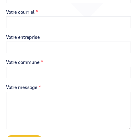
CCI Business
CCI Business
Occitanie
Occitanie
Votre courriel
CCI Business
CCI Business
Pays de la Loire
Pays de la Loire
Votre entreprise
Votre commune
Votre message