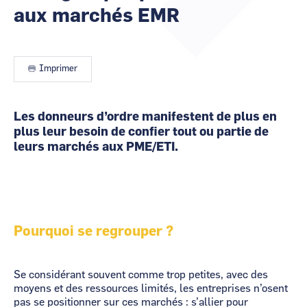
animateurs
aux marchés EMR
CCI Business
CCI Business
Occitanie
Occitanie
CCI Business
CCI Business
Pays de la Loire
Pays de la Loire
Imprimer
Les donneurs d’ordre manifestent de plus en
plus leur besoin de confier tout ou partie de
leurs marchés aux PME/ETI.
Pourquoi se regrouper ?
Se considérant souvent comme trop petites, avec des
moyens et des ressources limités, les entreprises n’osent
pas se positionner sur ces marchés : s’allier pour